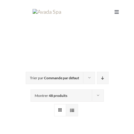
Passer
au
Toggle
Navigati
contenu
ACCUEIL
L’INSTITUT
SOINS
Trier par
Commande par défaut
CADEAUX
Montrer
48 produits
RÉSERVER
PANIER