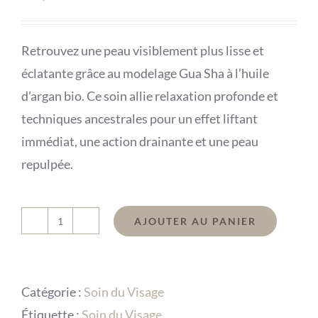
Retrouvez une peau visiblement plus lisse et
éclatante grâce au modelage Gua Sha à l’huile
d’argan bio. Ce soin allie relaxation profonde et
techniques ancestrales pour un effet liftant
immédiat, une action drainante et une peau
repulpée.
AJOUTER AU PANIER
quantité
de
Bon
Catégorie :
Soin du Visage
Cadeau
Étiquette :
Soin du Visage