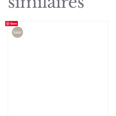
similaires
Save
Sale!