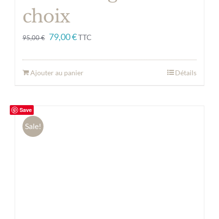
choix
Le
Le
79,00
€
TTC
95,00
€
prix
prix
initial
actuel
Ajouter au panier
Détails
était :
est :
95,00 €.
79,00 €.
Save
Sale!