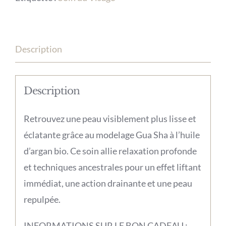
Modelage
Visage
Gua
Description
Sha,
à
l’Huile
Description
d’Argan
Bio
Retrouvez une peau visiblement plus lisse et
45
éclatante grâce au modelage Gua Sha à l’huile
min
d’argan bio. Ce soin allie relaxation profonde
Duo
et techniques ancestrales pour un effet liftant
immédiat, une action drainante et une peau
repulpée.
INFORMATIONS SUR LE BON CADEAU :