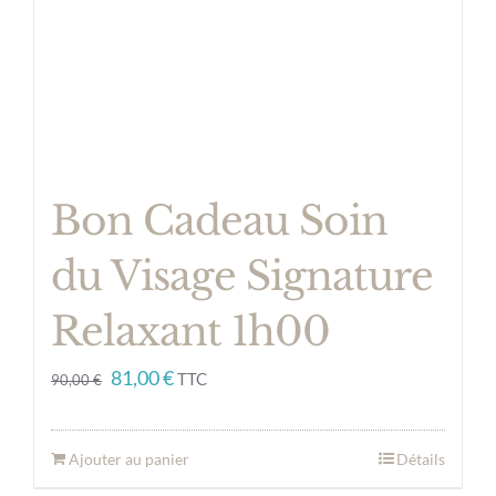
Bon Cadeau Soin
du Visage Signature
Relaxant 1h00
Le
Le
81,00
€
TTC
90,00
€
prix
prix
initial
actuel
Ajouter au panier
Détails
était :
est :