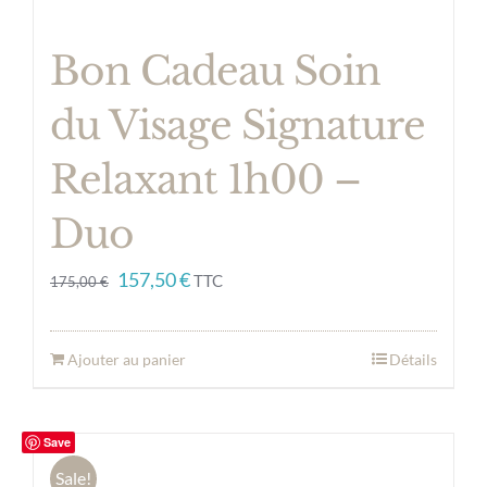
Bon Cadeau Soin
du Visage Signature
Relaxant 1h00 –
Duo
Le
Le
157,50
€
TTC
175,00
€
prix
prix
initial
actuel
Ajouter au panier
Détails
était :
est :
175,00 €.
157,50 €.
Save
Sale!