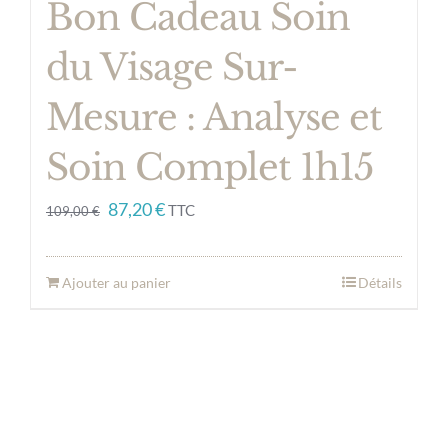
Bon Cadeau Soin
du Visage Sur-
Mesure : Analyse et
Soin Complet 1h15
Le
Le
87,20
€
TTC
109,00
€
prix
prix
initial
actuel
Ajouter au panier
Détails
était :
est :
109,00 €.
87,20 €.