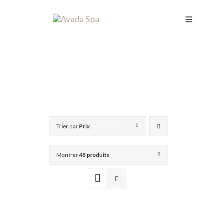
Passer
au
Toggle
Navigati
contenu
ACCUEIL
L’INSTITUT
SOINS
Trier par
Prix
CADEAUX
Montrer
48 produits
RÉSERVER
PANIER